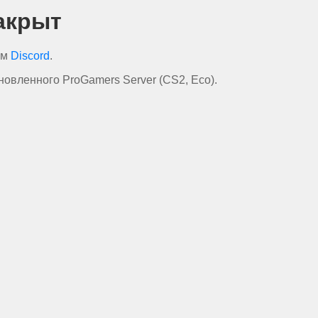
акрыт
ем
Discord
.
овленного ProGamers Server (CS2, Eco).